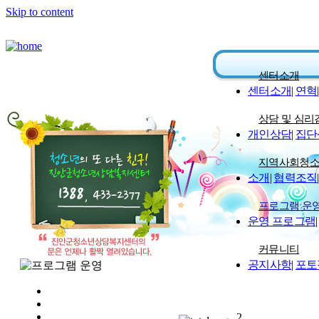
Skip to content
센터소개
센터소개
|
연혁
|
상담 및 심리
개인상담
|
집단
지역사회청
소개
|
협력조직
|
프로그램 운
운영 프로그램
|
커뮤니티
공지사항
|
포토
2