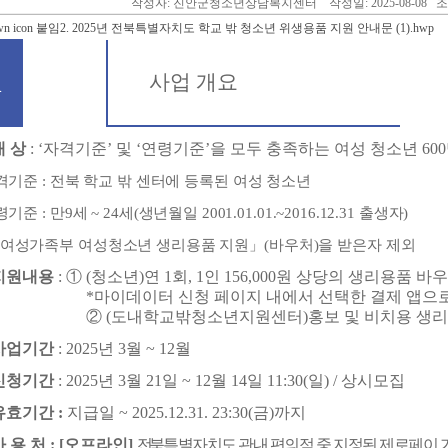
작성자: 진안군청소년상담복지센터 작성일: 2025-08-08 조
붙임2. 2025년 전북특별자치도 학교 밖 청소년 위생용품 지원 안내문 (1).hwp
1
사업 개요
대 상
: ‘
자격기준
’
및
‘
연령기준
’
을 모두 충족하는 여성 청소년
600
격기준
:
전북 학교 밖 센터에 등록된 여성 청소년
령기준
:
만
9
세
~ 24
세
(
생년월일
2001.01.01.~2016.12.31
출생자
)
여성가족부 여성청소년 생리용품 지원
」
(
바우처
)
을 받은자 제외
지원내용
:
①
(
청소년
)
연
1
회
, 1
인
156,000
원 상당의 생리용품 바우
*
마이데이터 신청 페이지 내에서 선택한 결제 앱으
②
(
도내학교밖청소년지원센터
)
홍보 및 비치용 생
사업기간
: 2025
년
3
월
~ 12
월
신청기간
: 2025
년
3
월
21
일
~ 12
월
14
일
11:30(
일
) /
상시모집
유효기간
:
지급일
~ 2025.12.31. 23:30(
금
)
까지
사 용 처
: [
오프라인
]
전
북특별자치도 관내 편의점 중 지정된 제로페이 