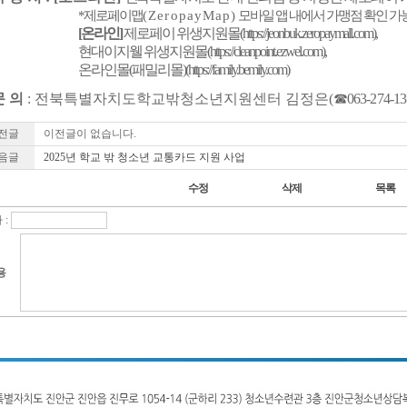
*
제로페이맵
(ZeropayMap)
모바일 앱 내에서 가맹점 확인 가
[
온라인
]
제로페이 위생지원몰
(https://jeonbuk.zeropaymall.com),
현대이지웰 위생지원몰
(https://cleanpoint.ezwel.com),
온라인몰
(
패밀리몰
)(https://family.bemily.com)
문 의
:
전북특별자치도학교밖청소년지원센터 김정은
(
☎
063-274-1
전글
이전글이 없습니다.
음글
2025년 학교 밖 청소년 교통카드 지원 사업
 :
용