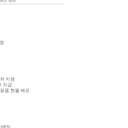
회수: 8459
명
처 지원
로 지급
리용품 현물 배포
가맹점