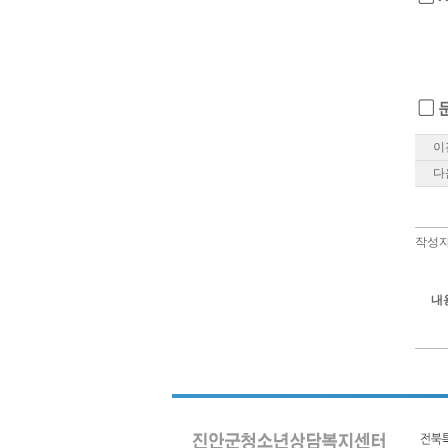
▢
이
다
작성자
내