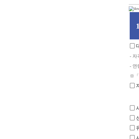
▢
-
자
-
연
※「
▢
▢
▢
▢
▢