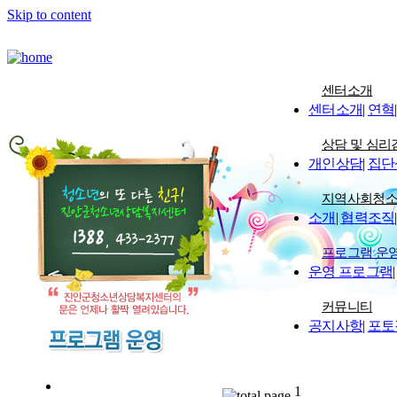
Skip to content
센터소개
센터소개
|
연혁
|
상담 및 심리
개인상담
|
집단
지역사회청
소개
|
협력조직
|
프로그램 운
운영 프로그램
|
커뮤니티
공지사항
|
포토
1