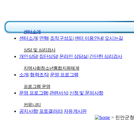
센터소개
센터소개
|
연혁
|
조직구성도
|
센터 이용안내
|
오시는길
상담 및 심리검사
개인상담
|
집단상담
|
온라인 상담실
|
간단한 심리검사
지역사회청소년통합지원체계
소개
|
협력조직
|
운영 프로그램
프로그램 운영
운영 프로그램
|
관련서식
|
신청 및 문의사항
커뮤니티
공지사항
|
포토갤러리
|
자유게시판
> 진안군