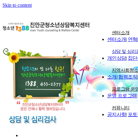
Skip to content
센터소개
센터소개
|
연혁
|
상담 및 심리
개인상담
|
집단
지역사회청
소개
|
협력조직
|
프로그램 운
운영 프로그램
|
커뮤니티
공지사항
|
포토