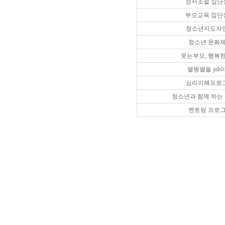
정서조절 집단
부모교육 집단
청소년지도자
청소년 문화
웃는부모, 행복한
별똥별을 job
심리이해프로
청소년과 함께 하는
멘토링 프로