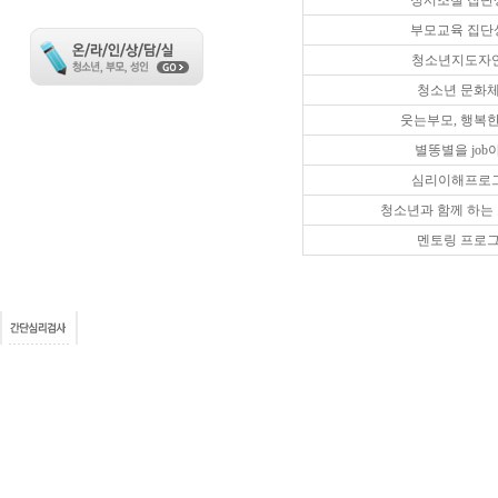
정서조절 집단
부모교육 집단
청소년지도자
청소년 문화
웃는부모, 행복한
별똥별을 job
심리이해프로
청소년과 함께 하는
멘토링 프로