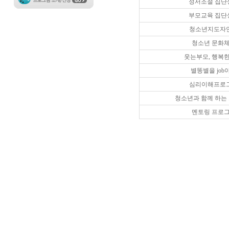
정서조절 집단
부모교육 집단
청소년지도자
청소년 문화
웃는부모, 행복한
별똥별을 job
심리이해프로
청소년과 함께 하는
멘토링 프로