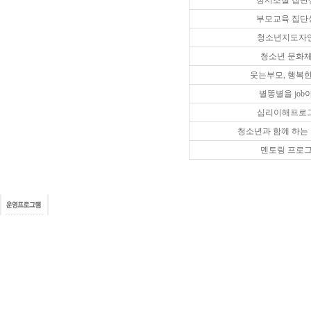
정서조절 집단
부모교육 집단
청소년지도자
청소년 문화
웃는부모, 행복한
별똥별을 job
심리이해프로
청소년과 함께 하는
멘토링 프로